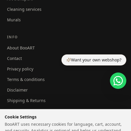
Cleaning services
Murals
INFO
About BooART
Contact
Want your own webshop?
Privacy policy
Terms & conditions
Disclaimer
Shipping & Returns
Cookie policy
Cookie Settings
BooART uses necessary cookies for language, cart, account,
and security. Analytics is optional and helps us understand