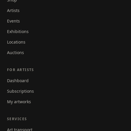
overtuigd en dat is dat iedereen het in zich heeft."
Artists
Events
Exhibitions
Locations
Auctions
FOR ARTISTS
Dashboard
Subscriptions
My artworks
SERVICES
Art transport