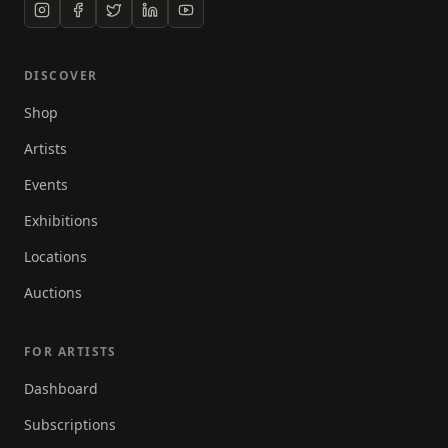
hoogste graad van artistiek vakmanschap. Bekende
kunstenaars en kunstliefhebbers van over de hele
wereld weten de weg naar Patrick te vinden om zijn
DISCOVER
hulp in te roepen voor gericht vakmanschap en
Shop
professioneel advies. Kunstenaars, zoals actrice en
beeldend artiest Mickey Hoogendijk, beeldhouwer
Artists
Eric Buijs, Tom Claassen, Marcel Smink, Lothar
Events
Vigelandzoon en Zeger Jonk de zoon van kunstenaar
Nic Jonk, werken graag samen met Patrick Beverloo
Exhibitions
om gebruik te kunnen maken van zijn veelzijdige
Locations
kennis van diverse technieken. Voor Bronsgieterij
Kemner, diverse sculpturen van derden uitvergroot
Auctions
als gietmodellen.
FOR ARTISTS
Dashboard
Subscriptions