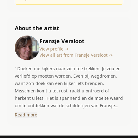
About the artist
Fransje Versloot
View profile ->
View all art from Fransje Versloot ->
"‘Doeken die kijkers naar zich toe trekken. Je zou er
verliefd op moeten worden. Even bij wegdromen,
want zo’n doek kan een kijker iets brengen.
Misschien komt u tot rust, raakt u ontroerd of
herkent u iets.’ Het is spannend en de moeite waard
om te ontdekken wat de schilderijen van Fransje
met u doen of u te vertellen hebben." "Het
Read more
schilderen zit in mijn bloed. Niet dat ik al sinds mijn
jeugd schilder, nee een jaar of 15 geleden ben ik
begonnen met schilderen op de Vrije Akademie in