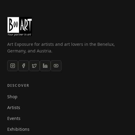
Den Haag. Leuk op een zaterdagochtend aan de
slag. Ik heb in de loop der jaren gemerkt dat
intuitief schilderen het beste bij mij past. Uiting
brengen aan mijn gevoel. De kijker meenemen en
laten delen in mijn gevoelswereld. Dat komt ook
terug in de citaten van de verschillende mensen.
Art Exposure for artists and art lovers in the Benelux,
Dat niet alleen. Ik vind het erg leuk om mensen
Germany, and Austria.
tijdens de workshops schilderen op doek, of met de
knipkaart kennis te laten maken met het
bevrijdende van schilderen. Even helemaal weg van
alledag. Kijken en doen, wat doet de verf, welke
interacties tussen materialen zijn er en de cruciale
DISCOVER
vraag, wanneer stop je. van een ding ben ik
Shop
overtuigd en dat is dat iedereen het in zich heeft."
Artists
Events
Exhibitions