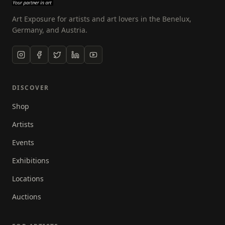
fotografen die bij bijzondere prestaties op het
gebied van de fotografie een GPS onderscheiding
Art Exposure for artists and art lovers in the Benelux,
kan krijgen.
Germany, and Austria.
DISCOVER
Shop
Artists
Events
Exhibitions
Locations
Auctions