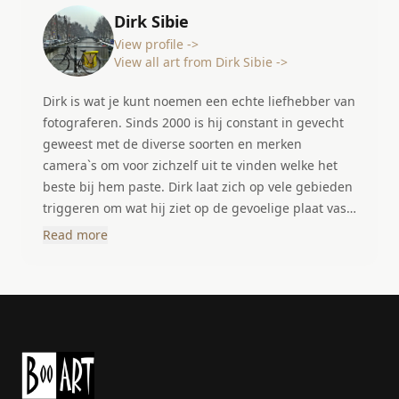
Dirk Sibie
View profile ->
View all art from Dirk Sibie ->
Dirk is wat je kunt noemen een echte liefhebber van
fotograferen. Sinds 2000 is hij constant in gevecht
geweest met de diverse soorten en merken
camera`s om voor zichzelf uit te vinden welke het
beste bij hem paste. Dirk laat zich op vele gebieden
triggeren om wat hij ziet op de gevoelige plaat vast
te leggen. Of het nu gaat om steden flora of fauna
Read more
het maakt hem niet echt uit. Het belangrijkste is en
blijft die foto te maken vanuit zijn eigen zienswijze,
hij laat zich niet sturen door de goed willende
adviezen van anderen. Zijn motto is dan ook: "zelf
kijken en zien, dat bepaald jouw handtekening."
Dirk heeft ook jarenlang deel uitgemaakt van de
Grote Paul Huf Club, een groep geselecteerde