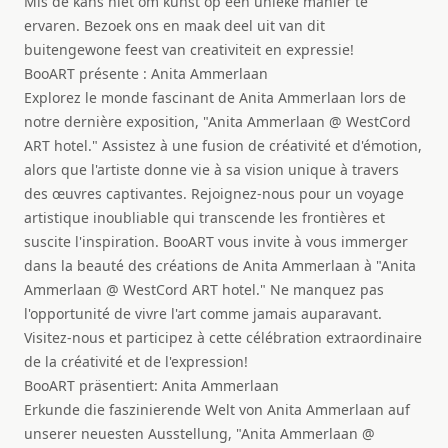
Mis de kans niet om kunst op een unieke manier te
ervaren. Bezoek ons en maak deel uit van dit
buitengewone feest van creativiteit en expressie!
BooART présente : Anita Ammerlaan
Explorez le monde fascinant de Anita Ammerlaan lors de
notre dernière exposition, "Anita Ammerlaan @ WestCord
ART hotel." Assistez à une fusion de créativité et d'émotion,
alors que l'artiste donne vie à sa vision unique à travers
des œuvres captivantes. Rejoignez-nous pour un voyage
artistique inoubliable qui transcende les frontières et
suscite l'inspiration. BooART vous invite à vous immerger
dans la beauté des créations de Anita Ammerlaan à "Anita
Ammerlaan @ WestCord ART hotel." Ne manquez pas
l'opportunité de vivre l'art comme jamais auparavant.
Visitez-nous et participez à cette célébration extraordinaire
de la créativité et de l'expression!
BooART präsentiert: Anita Ammerlaan
Erkunde die faszinierende Welt von Anita Ammerlaan auf
unserer neuesten Ausstellung, "Anita Ammerlaan @