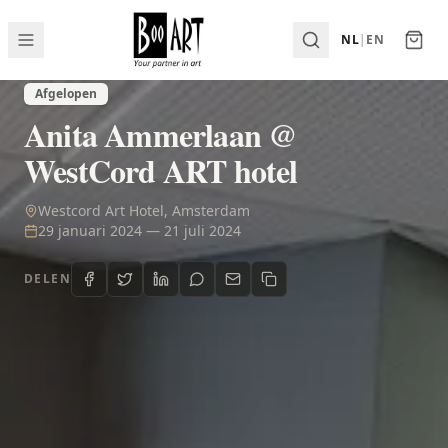
NL
|
EN
Afgelopen
Anita Ammerlaan @
WestCord ART hotel
Westcord Art Hotel, Amsterdam
29 januari 2024
—
21 juli 2024
DELEN