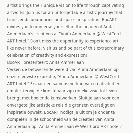
artist brings their unique vision to life through captivating
artworks. Join us for an unforgettable artistic journey that
transcends boundaries and sparks inspiration. BooART
invites you to immerse yourself in the beauty of Anita
Ammerlaan's creations at "Anita Ammerlaan @ WestCord
ART hotel." Don't miss the opportunity to experience art
like never before. Visit us and be part of this extraordinary
celebration of creativity and expression!
BooART presenteert: Anita Ammerlaan
Verken de betoverende wereld van Anita Ammerlaan op
onze nieuwste expositie, "Anita Ammerlaan @ WestCord
ART hotel." Ervaar een samensmelting van creativiteit en
emotie, terwijl de kunstenaar zijn unieke visie tot leven
brengt met boeiende kunstwerken. Sluit je aan voor een
onvergetelijke artistieke reis die grenzen overstijgt en
inspiratie opwekt. BooART nodigt je uit om je onder te
dompelen in de schoonheid van de creaties van Anita
Ammerlaan op "Anita Ammerlaan @ WestCord ART hotel."