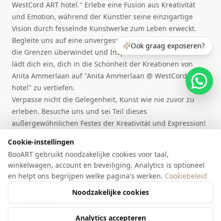
WestCord ART hotel." Erlebe eine Fusion aus Kreativität
und Emotion, während der Künstler seine einzigartige
Vision durch fesselnde Kunstwerke zum Leben erweckt.
Begleite uns auf eine unvergessliche künstlerische Reise,
Ook graag exposeren?
die Grenzen überwindet und Inspiration entfacht. BooART
lädt dich ein, dich in die Schönheit der Kreationen von
Anita Ammerlaan auf "Anita Ammerlaan @ WestCord ART
hotel" zu vertiefen.
Verpasse nicht die Gelegenheit, Kunst wie nie zuvor zu
erleben. Besuche uns und sei Teil dieses
außergewöhnlichen Festes der Kreativität und Expression!
Cookie-instellingen
BooART gebruikt noodzakelijke cookies voor taal,
LOCATIE
winkelwagen, account en beveiliging. Analytics is optioneel
Westcord Art Hotel
en helpt ons begrijpen welke pagina's werken.
Cookiebeleid
Amsterdam
Nederland
Noodzakelijke cookies
Bekijk locatie
Analytics accepteren