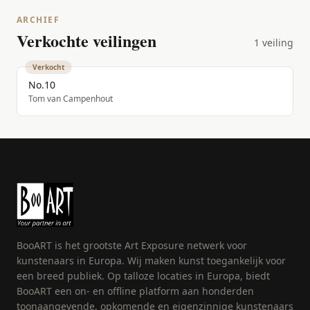
ARCHIEF
Verkochte veilingen
1 veiling
Verkocht
No.10
Tom van Campenhout
BooART is het grootste Art Exposure netwerk voor
kunstenaars in Europa. Wij maken kunst toegankelijk voor
een breed publiek. Op talloze locaties in Europa, biedt
BooART een on- en offline platform aan honderden
toonaangevende, opkomende en eigenzinnige kunstenaars