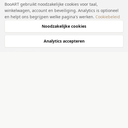
BooART gebruikt noodzakelijke cookies voor taal,
winkelwagen, account en beveiliging. Analytics is optioneel
en helpt ons begrijpen welke pagina's werken.
Cookiebeleid
BooART is het grootste Art Exposure netwerk voor
kunstenaars in Europa. Wij maken kunst toegankelijk voor
Noodzakelijke cookies
een breed publiek. Op talloze locaties in Europa, biedt
BooART een on- en offline platform aan honderden
Analytics accepteren
toonaangevende, opkomende en eigenzinnige kunstenaars
en creatievelingen.
ONTDEK
Webshop
Kunstenaars
Events
Exposities