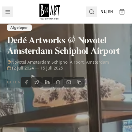
NL
|
EN
Afgelopen
Dedé Artworks @ Novotel
Amsterdam Schiphol Airport
Novotel Amsterdam Schiphol Airport, Amsterdam
12 juli 2024
—
15 juli 2025
DELEN