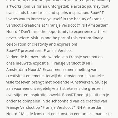
artworks. Join us for an unforgettable artistic journey that
transcends boundaries and sparks inspiration. BooART
invites you to immerse yourself in the beauty of Fransje
Versloot's creations at "Fransje Versloot @ NH Amsterdam
Noord." Don't miss the opportunity to experience art like
never before. Visit us and be part of this extraordinary
celebration of creativity and expression!
BooART presenteert: Fransje Versloot
Verken de betoverende wereld van Fransje Versloot op
onze nieuwste expositie, "Fransje Versloot @ NH
Amsterdam Noord." Ervaar een samensmelting van
creativiteit en emotie, terwijl de kunstenaar zijn unieke
visie tot leven brengt met boeiende kunstwerken. Sluit je
aan voor een onvergetelijke artistieke reis die grenzen
overstijgt en inspiratie opwekt. BooART nodigt je uit om je
onder te dompelen in de schoonheid van de creaties van
Fransje Versloot op "Fransje Versloot @ NH Amsterdam
Noord." Mis de kans niet om kunst op een unieke manier te