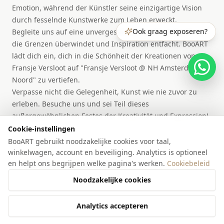
Emotion, während der Künstler seine einzigartige Vision
durch fesselnde Kunstwerke zum Leben erweckt.
Ook graag exposeren?
Begleite uns auf eine unvergessliche künstlerische Reise,
die Grenzen überwindet und Inspiration entfacht. BooART
lädt dich ein, dich in die Schönheit der Kreationen von
Fransje Versloot auf "Fransje Versloot @ NH Amsterdam
Noord" zu vertiefen.
Verpasse nicht die Gelegenheit, Kunst wie nie zuvor zu
erleben. Besuche uns und sei Teil dieses
außergewöhnlichen Festes der Kreativität und Expression!
Cookie-instellingen
BooART gebruikt noodzakelijke cookies voor taal,
winkelwagen, account en beveiliging. Analytics is optioneel
LOCATIE
en helpt ons begrijpen welke pagina's werken.
Cookiebeleid
NH Amsterdam Noord
Noodzakelijke cookies
Amsterdam
Nederland
Bekijk locatie
Analytics accepteren