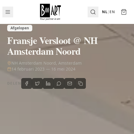
NL
|
EN
Afgelopen
Fransje Versloot @ NH
Amsterdam Noord
NH Amsterdam Noord, Amsterdam
14 februari 2023
—
16 mei 2024
DELEN