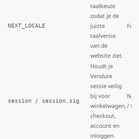
taalkeuze
zodat je de
juiste
Func
NEXT_LOCALE
taalversie
van de
website ziet.
Houdt je
Vendure
sessie veilig
bij voor
Nood
session / session.sig
winkelwagen,
/ fu
checkout,
account en
inloggen.