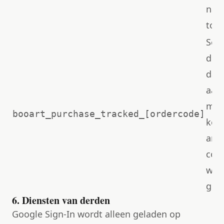
na a
toe
Ses
die
dat 
aan
mee
booart_purchase_tracked_[ordercode]
kere
anal
conv
wor
gem
6. Diensten van derden
Google Sign-In wordt alleen geladen op