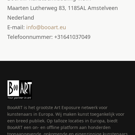
Maarten Lutherweg 83, 1185AL Amstelveen
Nederland
E-mail:
info@booart.eu
Telefoonnummer: +31641037049
BooART is het grootste Art Exposure netwerk voor
kunstenaars in Europa. Wij maken kunst toegankelijk voor
een breed publiek. Op talloze locaties in Europa, biedt
BooART een on- en offline platform aan honderden
toonaangevende, opkomende en eigenzinnige kunstenaars