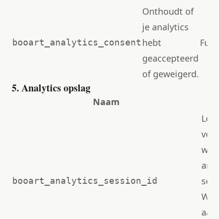
Onthoudt of
je analytics
hebt
Func
booart_analytics_consent
geaccepteerd
of geweigerd.
5. Analytics opslag
Naam
Loka
voo
will
anal
sess
booart_analytics_session_id
Wor
aan