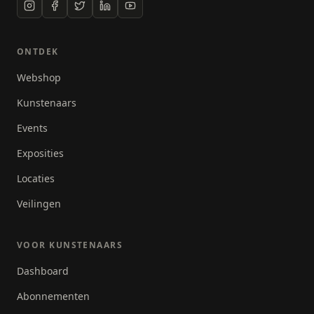
Henk het aandenken mogen maken voor de
businesslopers van de Dam tot Dam, waarbij in
2009 hij het Nike Zondagsshirt heeft ontworpen. En
ONTDEK
natuurlijk het project voor de Cruyff Foundation,
waarbij hij heeft geschilderd met diverse BN-ers in
Webshop
de hoeketalage van de Bijenkorf Amsterdam,
Kunstenaars
waaronder met Johan Cruijff zelf en de Henk Veen
Johan Cruijff tram die vier maanden lang door
Events
Amsterdam heeft gereden.
Exposities
Locaties
Veilingen
VOOR KUNSTENAARS
Dashboard
Abonnementen