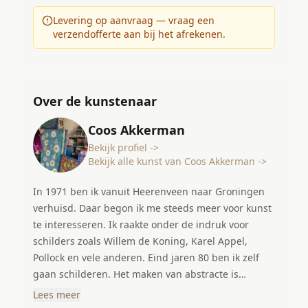
Levering op aanvraag — vraag een
verzendofferte aan bij het afrekenen.
Over de kunstenaar
Coos Akkerman
Bekijk profiel ->
Bekijk alle kunst van Coos Akkerman ->
In 1971 ben ik vanuit Heerenveen naar Groningen
verhuisd. Daar begon ik me steeds meer voor kunst
te interesseren. Ik raakte onder de indruk voor
schilders zoals Willem de Koning, Karel Appel,
Pollock en vele anderen. Eind jaren 80 ben ik zelf
gaan schilderen. Het maken van abstracte is
sindsdien mijn passie geworden. Ik schilder puur
Lees meer
vanuit mijn gevoel; ik word geïnspireerd door de