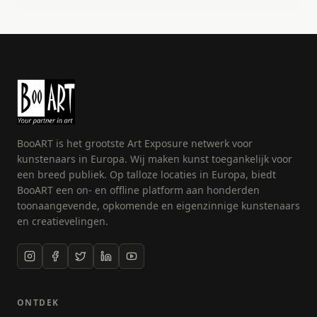
natuur, zon en zee. Ik leg me in vorm en kleurkeuze
geen beperkingen op. Ik schilder om mezelf en
hopelijk ook anderen te verrassen. Mijn werk
kenmerkt zich door een kleurrijke expressieve
beeldtaal.
Meer info is ter zien op https:coos1–-2.exto.nl Email:
coosakkerman@live.nl
BooART is het grootste Art Exposure netwerk voor
kunstenaars in Europa. Wij maken kunst toegankelijk voor
een breed publiek. Op talloze locaties in Europa, biedt
BooART een on- en offline platform aan honderden
toonaangevende, opkomende en eigenzinnige kunstenaars
en creatievelingen.
ONTDEK