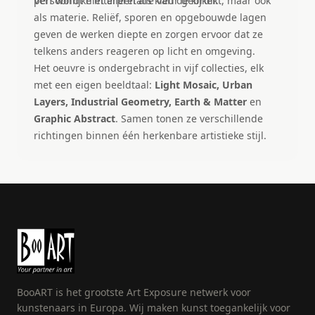
persoonlijke interpretatie van de kijker.
Verf wordt niet alleen als kleur gebruikt, maar ook
als materie. Reliëf, sporen en opgebouwde lagen
geven de werken diepte en zorgen ervoor dat ze
telkens anders reageren op licht en omgeving.
Het oeuvre is ondergebracht in vijf collecties, elk
met een eigen beeldtaal:
Light Mosaic, Urban
Layers, Industrial Geometry, Earth & Matter
en
Graphic Abstract
. Samen tonen ze verschillende
richtingen binnen één herkenbare artistieke stijl.
BooART is het grootste Art Exposure netwerk voor
kunstenaars in Europa. Wij maken kunst toegankelijk voor