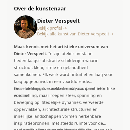
Over de kunstenaar
Dieter Verspeelt
Bekijk profiel ->
Bekijk alle kunst van Dieter Verspeelt ->
Maak kennis met het artistieke universum van
Dieter Verspeelt.
In zijn atelier ontstaan
hedendaagse abstracte schilderijen waarin
structuur, kleur, ritme en gelaagdheid
samenkomen. Elk werk wordt intuïtief en laag voor
laag opgebouwd, in een voortdurende
wisselwerking tussen materiaal, compositie en
De schilderijen vertrekken niet vanuit een letterlijke
emotie.
voorstelling, maar roepen sfeer, spanning en
beweging op. Stedelijke dynamiek, verweerde
oppervlakken, architecturale structuren en
innerlijke landschappen vormen herkenbare
inspiratiebronnen, met steeds ruimte voor de