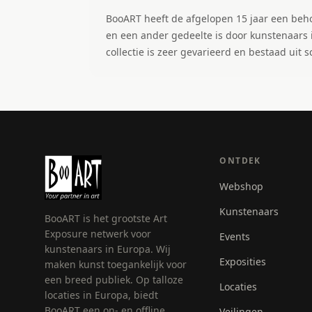
BooART heeft de afgelopen 15 jaar een beho
en een ander gedeelte is door kunstenaars 
collectie is zeer gevarieerd en bestaad uit
ONTDEK
Webshop
Kunstenaars
BooART is het grootste Art
Exposure netwerk voor
Events
kunstenaars in Europa. Wij
Exposities
maken kunst toegankelijk voor
een breed publiek. Op talloze
Locaties
locaties in Europa, biedt
BooART een on- en offline
Veilingen