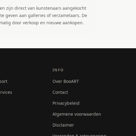
en zijn direct van kunstenaars aangekocht
te geven aan galleries of verzamelaars. De
gelmatig door verkoop en nieuwe aankopen.
INFO
port
Over BooART
rvices
Contact
Privacybeleid
Algemene voorwaarden
Disclaimer
Verzenden & retournering