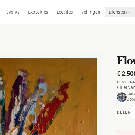
Events
Exposities
Locaties
Veilingen
Diensten
Flo
€ 2.50
KUNSTENA
Chiel van
AAN
BooA
DELEN