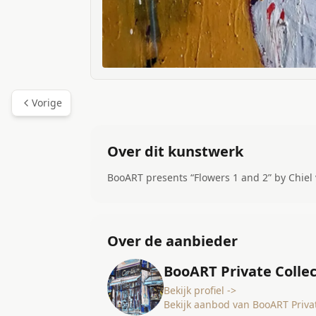
Vorige
Over dit kunstwerk
BooART presents “Flowers 1 and 2” by Chiel
Over de aanbieder
BooART Private Collec
Bekijk profiel ->
Bekijk aanbod van BooART Privat