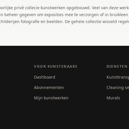
orlijke privé collecie kunstwerken opgebouwd. Veel van deze werk
in beheer gegeven om exposities mee te verzorgen of in bruikleen 
 schilderijen fotografie en beelden. De gehele collectie wisseld re
VOOR KUNSTENAARS
DIENSTEN
Dashboard
Kunsttrans
Abonnementen
Cleaning se
Mijn kunstwerken
Murals