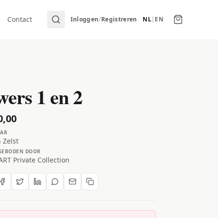
/
Contact
Inloggen
Registreren
NL
|
EN
wers 1 en 2
0,00
AR
 Zelst
GEBODEN DOOR
RT Private Collection