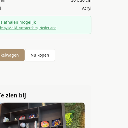
gen
30 x 30 cm
l
Acryl
is afhalen mogelijk
de by Meliá, Amsterdam, Nederland
nkelwagen
Nu kopen
Te zien bij