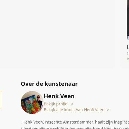
1
I
Over de kunstenaar
Henk Veen
Bekijk profiel ->
Bekijk alle kunst van Henk Veen ->
"Henk Veen, rasechte Amsterdammer, haalt zijn inspirati
Hierdoor zijn de schilderijen van zijn hand heel herken