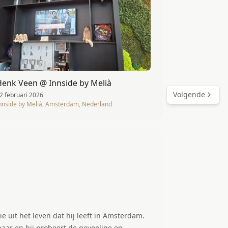
Henk Veen @ Innside by Melià
Volgende
2 februari 2026
nnside by Meliá, Amsterdam, Nederland
e uit het leven dat hij leeft in Amsterdam.
baar en hij probeert de gevoelige en