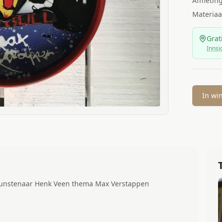
Afmetin
Materiaa
Grat
Innsi
In wi
 kunstenaar Henk Veen thema Max Verstappen