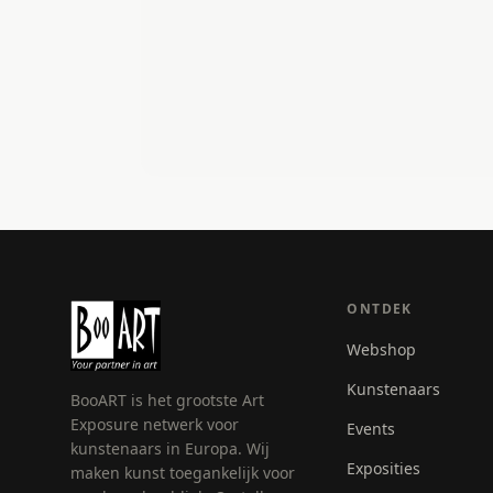
ONTDEK
Webshop
Kunstenaars
BooART is het grootste Art
Exposure netwerk voor
Events
kunstenaars in Europa. Wij
Exposities
maken kunst toegankelijk voor