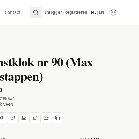
/
Contact
Inloggen
Registreren
NL
|
EN
stklok nr 90 (Max
stappen)
0
STENAAR
k Veen