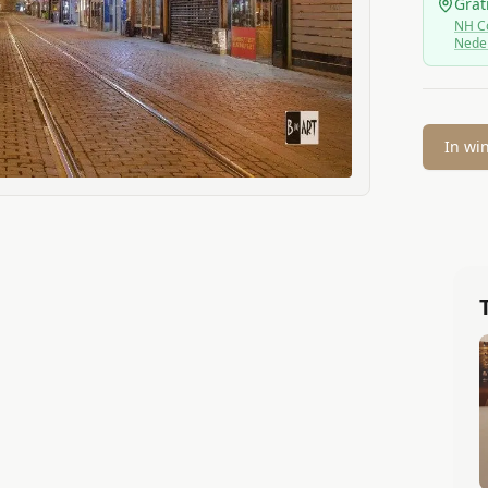
Grat
NH Co
Nede
In wi