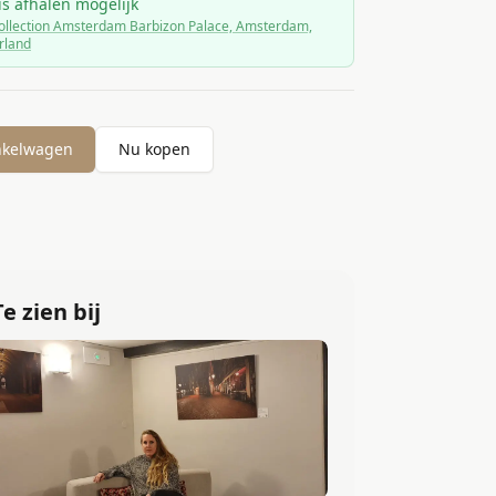
is afhalen mogelijk
llection Amsterdam Barbizon Palace, Amsterdam,
rland
nkelwagen
Nu kopen
Te zien bij