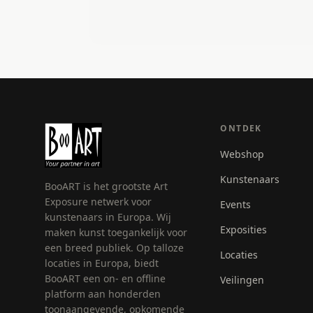
ONTDEK
Webshop
Kunstenaars
BooART is het grootste Art
Exposure netwerk voor
Events
kunstenaars in Europa. Wij
Exposities
maken kunst toegankelijk voor
een breed publiek. Op talloze
Locaties
locaties in Europa, biedt
BooART een on- en offline
Veilingen
platform aan honderden
toonaangevende, opkomende