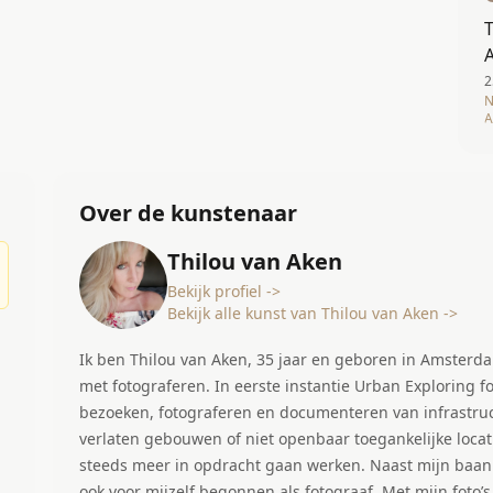
T
2
N
A
Over de kunstenaar
Thilou van Aken
Bekijk profiel ->
Bekijk alle kunst van Thilou van Aken ->
Ik ben Thilou van Aken, 35 jaar en geboren in Amsterd
met fotograferen. In eerste instantie Urban Exploring fo
bezoeken, fotograferen en documenteren van infrastru
verlaten gebouwen of niet openbaar toegankelijke locati
steeds meer in opdracht gaan werken. Naast mijn baan i
ook voor mijzelf begonnen als fotograaf. Met mijn foto’s hoop ik de mensen te raken, verbazen, te