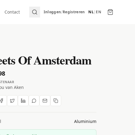
/
Contact
Inloggen
Registreren
NL
|
EN
eets Of Amsterdam
98
STENAAR
lou van Aken
l
Aluminium