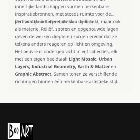
innerlijke landschappen vormen herkenbare
inspiratiebronnen, met steeds ruimte voor de
persoonlijke interpretatie van de kijker.
Verf wordt niet alleen als kleur gebruikt, maar ook
als materie. Reliëf, sporen en opgebouwde lagen
geven de werken diepte en zorgen ervoor dat ze
telkens anders reageren op licht en omgeving.
Het oeuvre is ondergebracht in vijf collecties, elk
met een eigen beeldtaal:
Light Mosaic, Urban
Layers, Industrial Geometry, Earth & Matter
en
Graphic Abstract
. Samen tonen ze verschillende
richtingen binnen één herkenbare artistieke stijl.