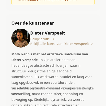
Over de kunstenaar
Dieter Verspeelt
Bekijk profiel ->
Bekijk alle kunst van Dieter Verspeelt ->
Maak kennis met het artistieke universum van
Dieter Verspeelt.
In zijn atelier ontstaan
hedendaagse abstracte schilderijen waarin
structuur, kleur, ritme en gelaagdheid
samenkomen. Elk werk wordt intuïtief en laag voor
laag opgebouwd, in een voortdurende
wisselwerking tussen materiaal, compositie en
De schilderijen vertrekken niet vanuit een letterlijke
emotie.
voorstelling, maar roepen sfeer, spanning en
beweging op. Stedelijke dynamiek, verweerde
oppervlakken, architecturale structuren en