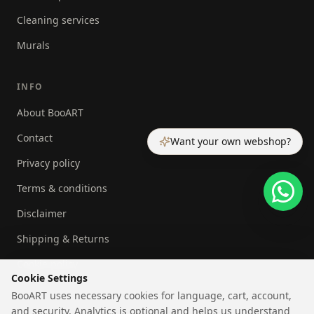
Cleaning services
Murals
INFO
About BooART
Contact
Want your own webshop?
Privacy policy
Terms & conditions
Disclaimer
Shipping & Returns
Cookie policy
Cookie Settings
BooART uses necessary cookies for language, cart, account,
and security. Analytics is optional and helps us understand