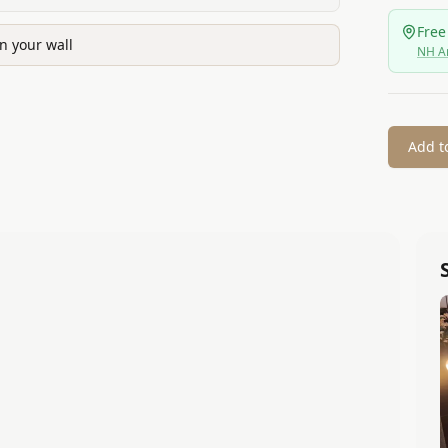
Free
n your wall
NH A
Add t