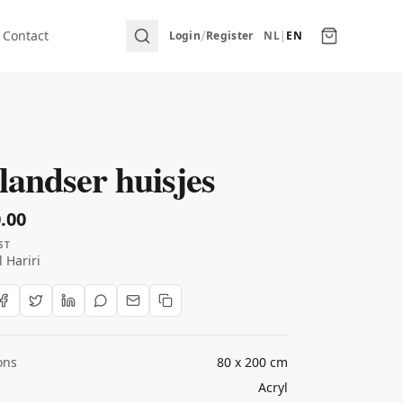
/
Contact
Login
Register
NL
|
EN
landser huisjes
.00
ST
 Hariri
ons
80 x 200 cm
Acryl