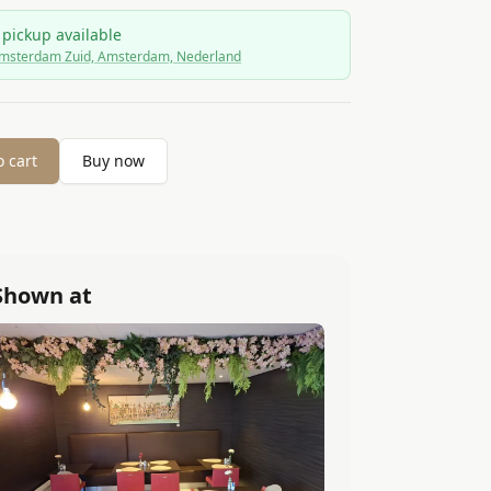
 pickup available
msterdam Zuid, Amsterdam, Nederland
o cart
Buy now
Shown at