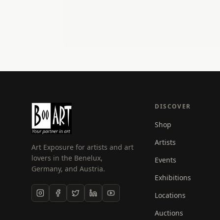
DISCOVER
Shop
Artists
Art Exposure for artists and art
lovers in the Benelux,
Events
Germany, and Austria.
Exhibitions
Locations
Auctions