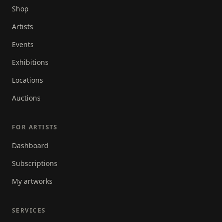
Shop
daarop een herkenbare afbeelding plaatst. Soms is
er van die achtergrond weinig meer te zien maar
Artists
het kunstwerk groeit zo tijdens het schilderen. Zijn
Events
stijl is niet makkelijk in één hokje te plaatsen, vrij
schilderen is waar het bij Marcus om draait. Vrij zijn
Exhibitions
om te doen en te maken waar hij op dat moment zin
Locations
in heeft. Een echte Freepainter dus.
Auctions
FOR ARTISTS
Dashboard
Subscriptions
My artworks
SERVICES