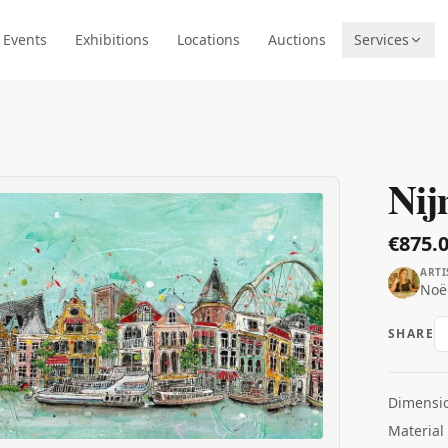
Events
Exhibitions
Locations
Auctions
Services
Nij
€875.
ARTI
Noël
SHARE
Dimensi
Material