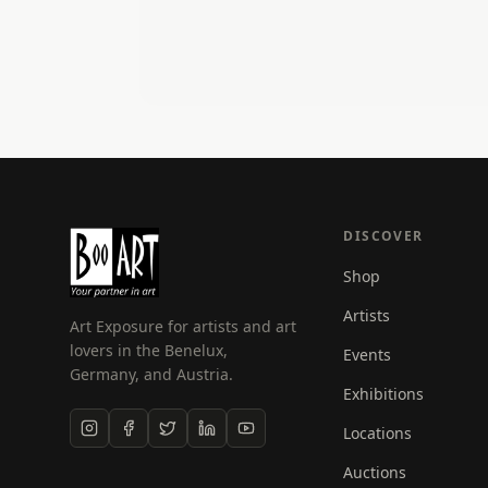
DISCOVER
Shop
Artists
Art Exposure for artists and art
lovers in the Benelux,
Events
Germany, and Austria.
Exhibitions
Locations
Auctions