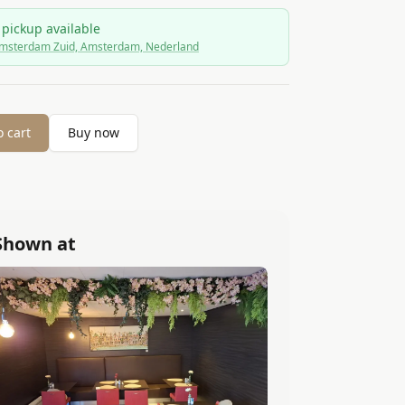
 pickup available
msterdam Zuid, Amsterdam, Nederland
o cart
Buy now
Shown at