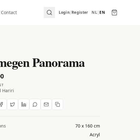
/
Contact
Login
Register
NL
|
EN
megen Panorama
00
ST
 Hariri
ons
70 x 160 cm
Acryl