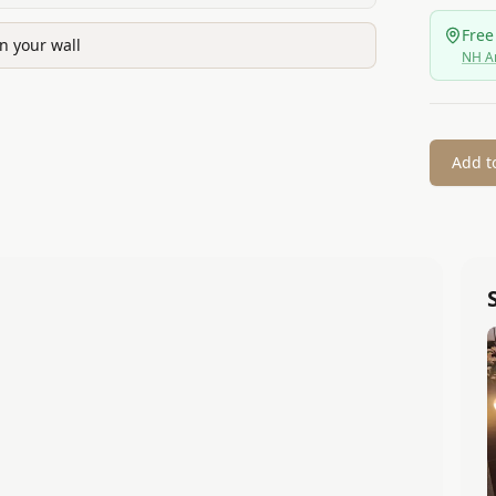
Free
n your wall
NH A
Add t