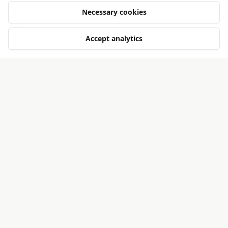
Necessary cookies
GALLERY
Impressions
Accept analytics
ARTISTS
Participating artists
Jelte Prins
Netherlands