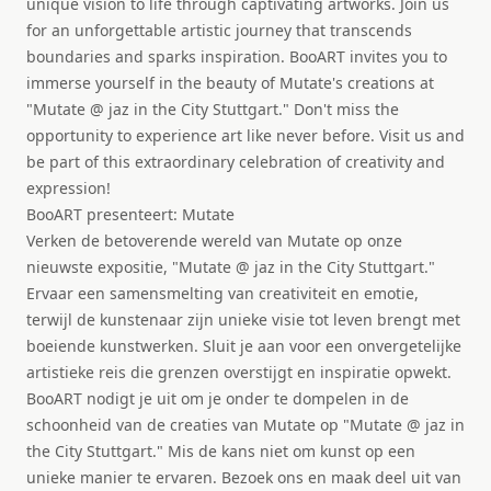
unique vision to life through captivating artworks. Join us
for an unforgettable artistic journey that transcends
boundaries and sparks inspiration. BooART invites you to
immerse yourself in the beauty of Mutate's creations at
"Mutate @ jaz in the City Stuttgart." Don't miss the
opportunity to experience art like never before. Visit us and
be part of this extraordinary celebration of creativity and
expression!
BooART presenteert: Mutate
Verken de betoverende wereld van Mutate op onze
nieuwste expositie, "Mutate @ jaz in the City Stuttgart."
Ervaar een samensmelting van creativiteit en emotie,
terwijl de kunstenaar zijn unieke visie tot leven brengt met
boeiende kunstwerken. Sluit je aan voor een onvergetelijke
artistieke reis die grenzen overstijgt en inspiratie opwekt.
BooART nodigt je uit om je onder te dompelen in de
schoonheid van de creaties van Mutate op "Mutate @ jaz in
the City Stuttgart." Mis de kans niet om kunst op een
unieke manier te ervaren. Bezoek ons en maak deel uit van