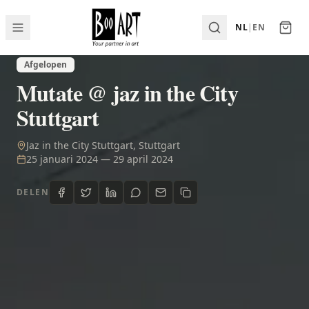
NL
|
EN
Afgelopen
Mutate @ jaz in the City
Stuttgart
Jaz in the City Stuttgart, Stuttgart
25 januari 2024
—
29 april 2024
DELEN