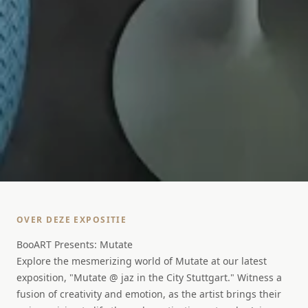
OVER DEZE EXPOSITIE
BooART Presents: Mutate
Explore the mesmerizing world of Mutate at our latest
exposition, "Mutate @ jaz in the City Stuttgart." Witness a
fusion of creativity and emotion, as the artist brings their