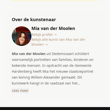
Over de kunstenaar
Mia van der Moolen
Bekijk profiel ->
Bekijk alle kunst van Mia van der
Moolen ->
Mia van der Moolen
uit Dedemsvaart schildert
voornamelijk portretten van families, kinderen en
bekende mensen. In opdracht van de Gemeente
Hardenberg heeft Mia het nieuwe staatsieportret
van koning Willem-Alexander gemaakt. Dit
kunstwerk hangt in de raadzaal van het
gemeentehuis. In het dagelijkse leven geeft ze les
Lees meer
en workshops.