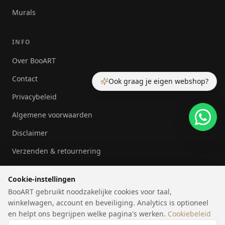
Murals
INFO
Over BooART
Contact
Ook graag je eigen webshop?
Privacybeleid
Algemene voorwaarden
Disclaimer
Verzenden & retournering
Cookiebeleid
Cookie-instellingen
BooART gebruikt noodzakelijke cookies voor taal,
winkelwagen, account en beveiliging. Analytics is optioneel
en helpt ons begrijpen welke pagina's werken.
Cookiebeleid
©
2026
BooART.
Alle rechten voorbehouden.