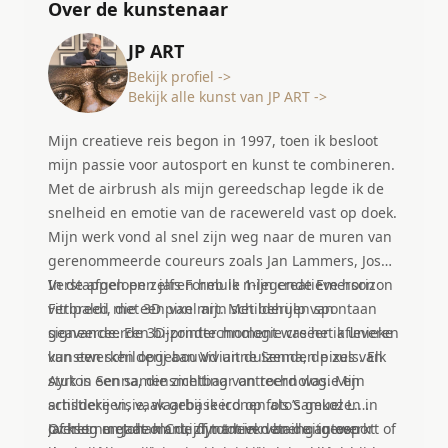
Over de kunstenaar
JP ART
Bekijk profiel ->
Bekijk alle kunst van JP ART ->
Mijn creatieve reis begon in 1997, toen ik besloot
mijn passie voor autosport en kunst te combineren.
Met de airbrush als mijn gereedschap legde ik de
snelheid en emotie van de racewereld vast op doek.
Mijn werk vond al snel zijn weg naar de muren van
gerenommeerde coureurs zoals Jan Lammers, Jos
Verstappen en zelfs Formule 1-legende Emerson
In de afgelopen jaren heb ik mijn creatieve horizon
Fittipaldi, die een van mijn schilderijen spontaan
verbreed met 3D pixel art. Met behulp van
signeerde. Een bijzonder moment was het afleveren
geavanceerde 3D-printtechnologie creëer ik unieke
van een schilderij aan Vivianne Senna, de zus van
kunstwerken opgebouwd uit duizenden pixels. Elk
Ayrton Senna, die zichtbaar ontroerd was. Mijn
stuk is een samensmelting van technologie en
schilderijen, vaak gebaseerd op foto’s gekozen in
artistieke visie, waarbij ik iconen als Samuel L.
overleg met de klant, zijn tot in detail uitgewerkt
Jackson en Johan Cruijff tot leven breng in een
Of het nu gaat om de dynamiek van de autosport of