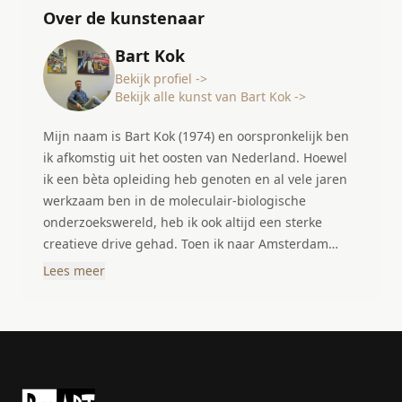
Over de kunstenaar
Bart Kok
Bekijk profiel ->
Bekijk alle kunst van Bart Kok ->
Mijn naam is Bart Kok (1974) en oorspronkelijk ben
ik afkomstig uit het oosten van Nederland. Hoewel
ik een bèta opleiding heb genoten en al vele jaren
werkzaam ben in de moleculair-biologische
onderzoekswereld, heb ik ook altijd een sterke
creatieve drive gehad. Toen ik naar Amsterdam
verhuisde ben ik me intensiever bezig gaan houden
Lees meer
met schilderen, wat voor mij dé manier is om me
creatief te uiten. Ik ben een autodidact en
aanvankelijk schilderde ik voornamelijk stillevens en
landschappen, mede geïnspireerd door mijn eigen
reizen over de hele wereld. Gedurende de jaren
heb ik me steeds verder ontwikkeld, bijvoorbeeld