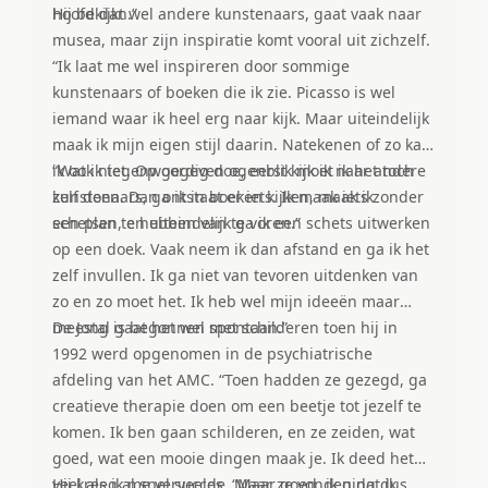
hoofd dan.”
Hij bekijkt wel andere kunstenaars, gaat vaak naar
musea, maar zijn inspiratie komt vooral uit zichzelf.
“Ik laat me wel inspireren door sommige
kunstenaars of boeken die ik zie. Picasso is wel
iemand waar ik heel erg naar kijk. Maar uiteindelijk
maak ik mijn eigen stijl daarin. Natekenen of zo kan
ik ook niet. Op gegeven ogenblik moet ik het toch
“Wat ik tegenwoordig doe, eerst kijk ik naar andere
zelf doen. Dan ontstaat er iets. Ik maak iets zonder
kunstenaars, ga ik in boeken kijken, maak ik
een plan te hebben van te voren.”
schetsen, en uiteindelijk ga ik een schets uitwerken
op een doek. Vaak neem ik dan afstand en ga ik het
zelf invullen. Ik ga niet van tevoren uitdenken van
zo en zo moet het. Ik heb wel mijn ideeën maar
meestal gaat het wel spontaan.”
De Jong is begonnen met schilderen toen hij in
1992 werd opgenomen in de psychiatrische
afdeling van het AMC. “Toen hadden ze gezegd, ga
creatieve therapie doen om een beetje tot jezelf te
komen. Ik ben gaan schilderen, en ze zeiden, wat
goed, wat een mooie dingen maak je. Ik deed het
veel als ik me verveelde. Maar ze vonden dat ik
Hij kreeg al snel succes. “Maar goed, ik ging dus