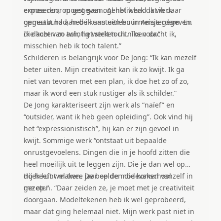
ermee door moest gaan. Al het werk dat ik daar
exposeren, op gegeven ogenblik had ik werk
gemaakt had, heb ik aan een buurmeisje gegeven.
opgestuurd aan de kunstuitleen in Amsterdam. En
Ik dacht van ach, het stelt toch niks voor.”
die kozen zo twintig werken uit. Toen dacht ik,
misschien heb ik toch talent.”
Schilderen is belangrijk voor De Jong: “Ik kan mezelf
beter uiten. Mijn creativiteit kan ik zo kwijt. Ik ga
niet van tevoren met een plan, ik doe het zo of zo,
maar ik word een stuk rustiger als ik schilder.”
De Jong karakteriseert zijn werk als “naïef” en
“outsider, want ik heb geen opleiding”. Ook vind hij
het “expressionistisch”, hij kan er zijn gevoel in
kwijt. Sommige werk “ontstaat uit bepaalde
onrustgevoelens. Dingen die in je hoofd zitten die
heel moeilijk uit te leggen zijn. Die je dan wel op
doek kunt maken. De beelden die komen vanzelf in
Hij heeft wel twee jaar op de modevakschool
me op.”
gezeten. “Daar zeiden ze, je moet met je creativiteit
doorgaan. Modeltekenen heb ik wel geprobeerd,
maar dat ging helemaal niet. Mijn werk past niet in