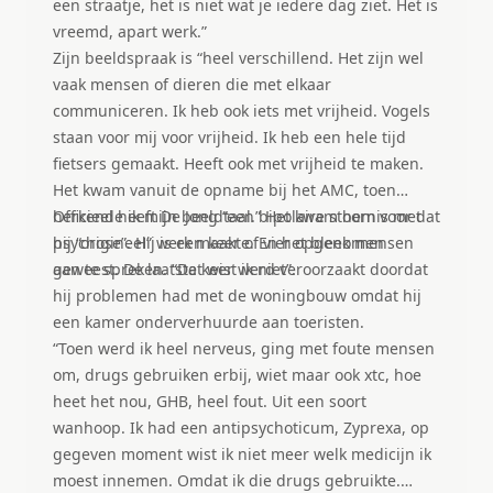
een straatje, het is niet wat je iedere dag ziet. Het is
vreemd, apart werk.”
Zijn beeldspraak is “heel verschillend. Het zijn wel
vaak mensen of dieren die met elkaar
communiceren. Ik heb ook iets met vrijheid. Vogels
staan voor mij voor vrijheid. Ik heb een hele tijd
fietsers gemaakt. Heeft ook met vrijheid te maken.
Het kwam vanuit de opname bij het AMC, toen
herkende ik mijn beeldtaal.” Het kwam hem voor dat
Officieel heeft De Jong “een bipolaire stoornis met
hij “origineel” werk maakte. En het bleek mensen
psychose”. Hij is een keer of vier opgenomen
aan te spreken. “Dat wist ik niet”.
geweest. De laatste keer werd veroorzaakt doordat
hij problemen had met de woningbouw omdat hij
een kamer onderverhuurde aan toeristen.
“Toen werd ik heel nerveus, ging met foute mensen
om, drugs gebruiken erbij, wiet maar ook xtc, hoe
heet het nou, GHB, heel fout. Uit een soort
wanhoop. Ik had een antipsychoticum, Zyprexa, op
gegeven moment wist ik niet meer welk medicijn ik
moest innemen. Omdat ik die drugs gebruikte.