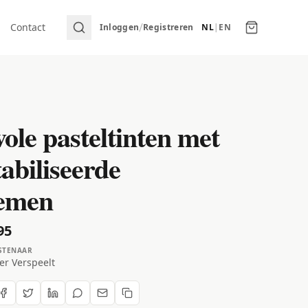
/
Contact
Inloggen
Registreren
NL
|
EN
vole pasteltinten met
tabiliseerde
emen
95
STENAAR
er Verspeelt