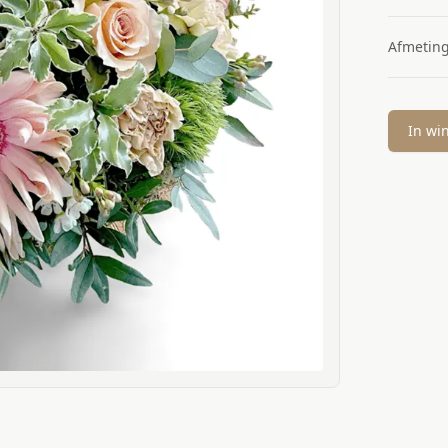
Afmetin
In wi