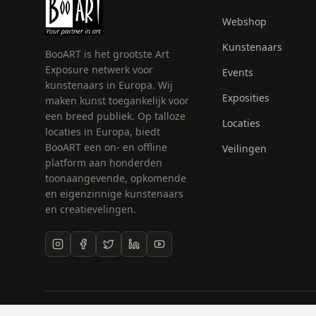
Webshop
Kunstenaars
BooART is het grootste Art
Exposure netwerk voor
Events
kunstenaars in Europa. Wij
Exposities
maken kunst toegankelijk voor
een breed publiek. Op talloze
Locaties
locaties in Europa, biedt
BooART een on- en offline
Veilingen
platform aan honderden
toonaangevende, opkomende
en eigenzinnige kunstenaars
en creatievelingen.