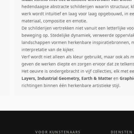
hedendaagse abstracte schilderijen waarin structuur, 
werk wordt intuïtief en laag voor laag opgebouwd, in 
materiaal, compositie en emotie.
De schilderijen vertrekken niet vanuit een letterlijke v
beweging op. Stedelijke dynamiek, verweerde oppervlakk
landschappen vormen herkenbare inspiratiebronnen, me
interpretatie van de kijker.
Verf wordt niet alleen als kleur gebruikt, maar ook als
geven de werken diepte en zorgen ervoor dat ze telken
Het oeuvre is ondergebracht in vijf collecties, elk met 
Layers, Industrial Geometry, Earth & Matter
en
Graphi
richtingen binnen één herkenbare artistieke stijl.
VOOR KUNSTENAARS
DIENSTEN