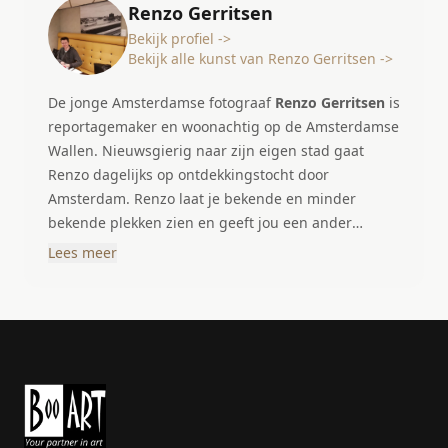
Renzo Gerritsen
Bekijk profiel ->
Bekijk alle kunst van Renzo Gerritsen ->
De jonge Amsterdamse fotograaf
Renzo Gerritsen
is
reportagemaker en woonachtig op de Amsterdamse
Wallen. Nieuwsgierig naar zijn eigen stad gaat
Renzo dagelijks op ontdekkingstocht door
Amsterdam. Renzo laat je bekende en minder
bekende plekken zien en geeft jou een ander
perspectief op onze hoofdstad.
Lees meer