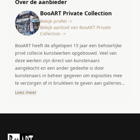
Over de aanbieder
BooART Private Collection
Bekijk profiel ->
Bekijk aanbod van BooART Private
Collection ->
BooART heeft de afgelopen 15 jaar een behoorlijke
privé collecie kunstwerken opgebouwd. Veel van
deze werken zijn direct van kunstenaars
aangekocht en een ander gedeelte is door
kunstenaars in beheer gegeven om exposities mee
te verzorgen of in bruikleen te geven aan galleries
of verzamelaars. De collectie is zeer gevarieerd en
Lees meer
bestaad uit schilderijen fotografie en beelden. De
gehele collectie wisseld regelmatig door verkoop en
nieuwe aankopen.