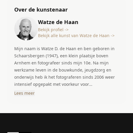
Over de kunstenaar
Watze de Haan
Bekijk profiel ->
Bekijk alle kunst van Watze de Haan ->
Mijn naam is Watze D. de Haan en ben geboren in
Schaarsbergen (1947), een klein plaatsje boven
Arnhem en fotografeer sinds mijn 10e. Na mijn
werkzame leven in de bouwkunde, jeugdzorg en
onderwijs heb ik het fotograferen sinds 2006 weer
intensief opgepakt met voorkeur voor
stadsgezichten, natuur-, en macrofotografie. In
Lees meer
1970 ben ik verhuisd naar Amersfoort en ontdekte
daar een prachtige stad waar de tijd stil heeft
gestaan. Mede door de aanschaf van een digitale
camera heb ik al zwervend door Amersfoort mooie
plekjes gevonden en vastgelegd. Amersfoort is voor