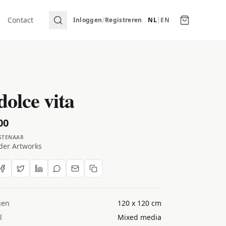
/
Contact
Inloggen
Registreren
NL
|
EN
dolce vita
00
STENAAR
der Artworks
gen
120 x 120 cm
l
Mixed media