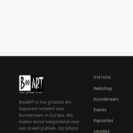
ONTDEK
Webshop
Kunstenaars
BooART is het grootste Art
Exposure netwerk voor
Events
kunstenaars in Europa. Wij
Exposities
maken kunst toegankelijk voor
een breed publiek. Op talloze
Locaties