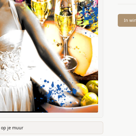
In wi
k op je muur