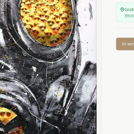
Grat
Westc
In wi