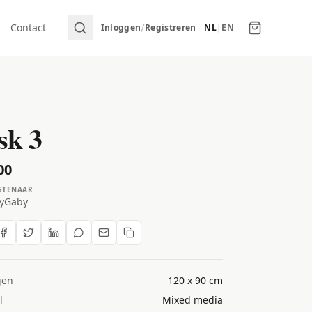
/
Contact
Inloggen
Registreren
NL
|
EN
k 3
00
STENAAR
yGaby
gen
120 x 90 cm
l
Mixed media