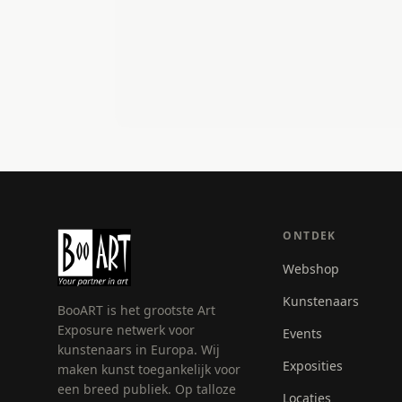
ONTDEK
Webshop
Kunstenaars
BooART is het grootste Art
Exposure netwerk voor
Events
kunstenaars in Europa. Wij
Exposities
maken kunst toegankelijk voor
een breed publiek. Op talloze
Locaties