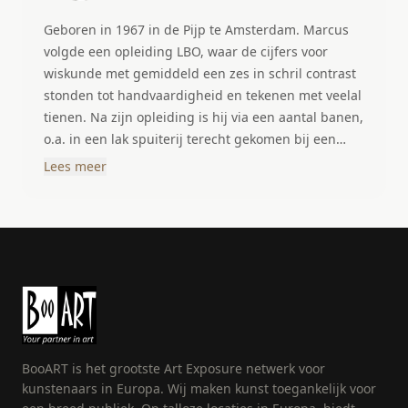
Geboren in 1967 in de Pijp te Amsterdam. Marcus
volgde een opleiding LBO, waar de cijfers voor
wiskunde met gemiddeld een zes in schril contrast
stonden tot handvaardigheid en tekenen met veelal
tienen. Na zijn opleiding is hij via een aantal banen,
o.a. in een lak spuiterij terecht gekomen bij een
drukkerij en heeft daar zijn eerste echte grafische
Lees meer
opleidingen gevolgd. Grafisch vakman, offset
technieken en grafisch technicus. Later is Marcus
overgestapt naar een kleine drukkerij in Amsterdam
waar hij met succes de opleiding Grafisch
Management heeft afgerond in 2001. Tekenen en
creatief uiten heeft er bij Marcus altijd ingezeten,
de drang om iets te creëren en ergens mee bezig te
zijn. Het tekenpotlood werd in 2008 ingeruild voor
een penseel en spuitbussen en het papiertje voor
BooART is het grootste Art Exposure netwerk voor
een doek. Het moest groter en wat grover. Het
kunstenaars in Europa. Wij maken kunst toegankelijk voor
“imperfecte” of ruige in schilderijen heeft bij