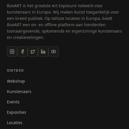
met gevonden spullen, oude kranten en
BooART is het grootste Art Exposure netwerk voor
verschillende materialen ontstaan de meest
kunstenaars in Europa. Wij maken kunst toegankelijk voor
wonderlijke ontwerpen! Voor elk schilderij of elke
een breed publiek. Op talloze locaties in Europa, biedt
illustratie combineert Noël materialen zoals wasco,
BooART een on- en offline platform aan honderden
potlood, Oost-Indische Inkt, ecoline, krijt, acrylverf,
toonaangevende, opkomende en eigenzinnige kunstenaars
kranten, stempels, lak, spuitlak, aquarelverf, papier,
en creatievelingen.
koffie en stof. Het mixed media ontwerp bestaat
meestal uit verschillende lagen zodat er uiteindelijk
een interessant, origineel en spannend resultaat
ontstaat!
ONTDEK
Webshop
Kunstenaars
Events
Exposities
Locaties