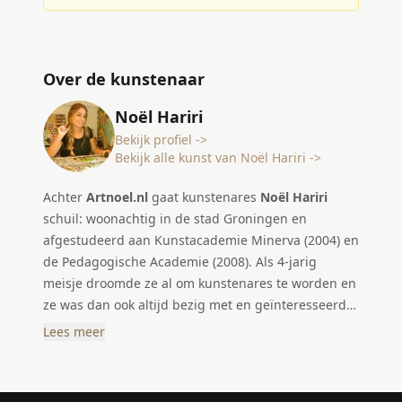
Over de kunstenaar
Noël Hariri
Bekijk profiel ->
Bekijk alle kunst van Noël Hariri ->
Achter
Artnoel.nl
gaat kunstenares
Noël Hariri
schuil: woonachtig in de stad Groningen en
afgestudeerd aan Kunstacademie Minerva (2004) en
de Pedagogische Academie (2008). Als 4-jarig
meisje droomde ze al om kunstenares te worden en
ze was dan ook altijd bezig met en geïnteresseerd
in alles wat met kunst te maken heeft. Ze heeft
Lees meer
altijd haar hart gevolgd en is daarom na de
kunstacademie in 2004 haar kunstbedrijfje
Artnoel.nl gestart. Door de jaren heen heeft ze zich