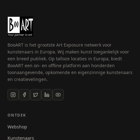
ontwikkeld tot die authentieke persoon die ze nu is.
De schilderijen zijn humoristisch, kleurrijk vrolijk en
zitten vol fantasie! Als je goed kijkt zit er in elk werk
wel een ‘foutje’: verhouding loze stadsgezichten,
composities die niet kloppen etc… Door te spelen
met gevonden spullen, oude kranten en
BooART is het grootste Art Exposure netwerk voor
verschillende materialen ontstaan de meest
kunstenaars in Europa. Wij maken kunst toegankelijk voor
wonderlijke ontwerpen! Voor elk schilderij of elke
een breed publiek. Op talloze locaties in Europa, biedt
illustratie combineert Noël materialen zoals wasco,
BooART een on- en offline platform aan honderden
potlood, Oost-Indische Inkt, ecoline, krijt, acrylverf,
toonaangevende, opkomende en eigenzinnige kunstenaars
kranten, stempels, lak, spuitlak, aquarelverf, papier,
en creatievelingen.
koffie en stof. Het mixed media ontwerp bestaat
meestal uit verschillende lagen zodat er uiteindelijk
een interessant, origineel en spannend resultaat
ontstaat!
ONTDEK
Webshop
Kunstenaars