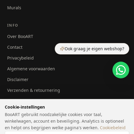
Murals
INFO
Over BooART
Contact
Ook graag je eigen webshop?
Privacybeleid
Algemene voorwaarden
Disclaimer
Verzenden & retournering
Cookiebeleid
Cookie-instellingen
BooART gebruikt noodzakelijke cookies voor taal,
winkelwagen, account en beveiliging. Analytics is optioneel
en helpt ons begrijpen welke pagina's werken.
Cookiebeleid
©
2026
BooART.
Alle rechten voorbehouden.