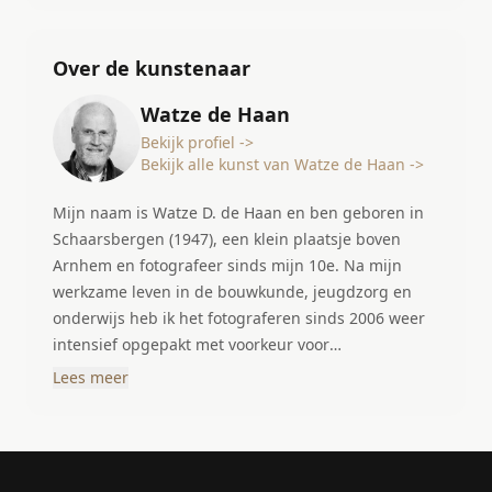
Over de kunstenaar
Watze de Haan
Bekijk profiel ->
Bekijk alle kunst van Watze de Haan ->
Mijn naam is Watze D. de Haan en ben geboren in
Schaarsbergen (1947), een klein plaatsje boven
Arnhem en fotografeer sinds mijn 10e. Na mijn
werkzame leven in de bouwkunde, jeugdzorg en
onderwijs heb ik het fotograferen sinds 2006 weer
intensief opgepakt met voorkeur voor
stadsgezichten, natuur-, en macrofotografie. In
Lees meer
1970 ben ik verhuisd naar Amersfoort en ontdekte
daar een prachtige stad waar de tijd stil heeft
gestaan. Mede door de aanschaf van een digitale
camera heb ik al zwervend door Amersfoort mooie