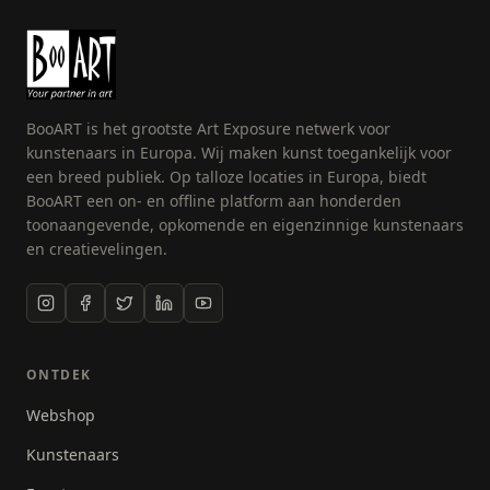
plekjes gevonden en vastgelegd. Amersfoort is voor
mij een museum op de vierkante kilometer en de
foto’s in zwartwit versterken dat effect.
BooART is het grootste Art Exposure netwerk voor
kunstenaars in Europa. Wij maken kunst toegankelijk voor
een breed publiek. Op talloze locaties in Europa, biedt
BooART een on- en offline platform aan honderden
toonaangevende, opkomende en eigenzinnige kunstenaars
en creatievelingen.
ONTDEK
Webshop
Kunstenaars