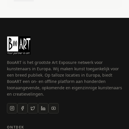
BooART is het grootste Art Exposure netwerk voor
kunstenaars in Europa. Wij maken kunst toegankelijk voor
een breed publiek. Op talloze locaties in Europa, biedt
BooART een on- en offline platform aan honderden
toonaangevende, opkomende en eigenzinnige kunstenaars
en creatievelingen.
ONTDEK