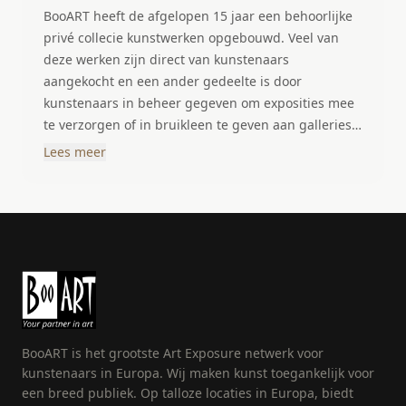
BooART heeft de afgelopen 15 jaar een behoorlijke
privé collecie kunstwerken opgebouwd. Veel van
deze werken zijn direct van kunstenaars
aangekocht en een ander gedeelte is door
kunstenaars in beheer gegeven om exposities mee
te verzorgen of in bruikleen te geven aan galleries
of verzamelaars. De collectie is zeer gevarieerd en
Lees meer
bestaad uit schilderijen fotografie en beelden. De
gehele collectie wisseld regelmatig door verkoop en
nieuwe aankopen.
BooART is het grootste Art Exposure netwerk voor
kunstenaars in Europa. Wij maken kunst toegankelijk voor
een breed publiek. Op talloze locaties in Europa, biedt