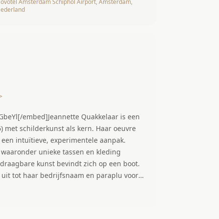
ovotel Amsterdam Schiphol Airport, Amsterdam,
ederland
>
beYl[/embed]Jeannette Quakkelaar is een
 met schilderkunst als kern. Haar oeuvre
 een intuïtieve, experimentele aanpak.
, waaronder unieke tassen en kleding
e draagbare kunst bevindt zich op een boot.
uit tot haar bedrijfsnaam en paraplu voor
 schilderworkshops in een bijzondere