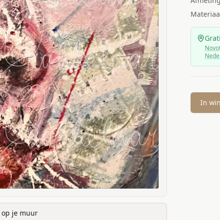
Afmetin
Materiaa
Grat
Novot
Nede
In wi
k op je muur