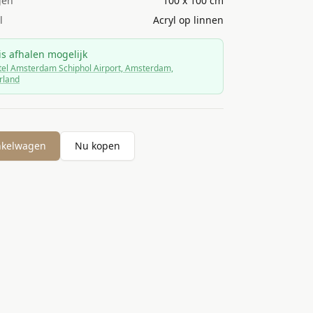
gen
100 x 100 cm
l
Acryl op linnen
is afhalen mogelijk
el Amsterdam Schiphol Airport, Amsterdam,
rland
nkelwagen
Nu kopen