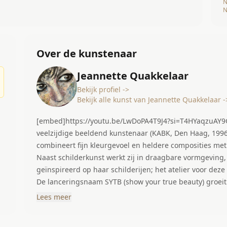
N
N
Over de kunstenaar
Jeannette Quakkelaar
Bekijk profiel ->
Bekijk alle kunst van Jeannette Quakkelaar -
[embed]https://youtu.be/LwDoPA4T9J4?si=T4HYaqzuAY9G
veelzijdige beeldend kunstenaar (KABK, Den Haag, 1996)
combineert fijn kleurgevoel en heldere composities met
Naast schilderkunst werkt zij in draagbare vormgeving
geïnspireerd op haar schilderijen; het atelier voor dez
De lanceringsnaam SYTB (show your true beauty) groeit 
alle werken. Toekomstgericht ontwikkelt zij meditatieve
Lees meer
oeversetting, met bootvervoer naar en van de locatie.