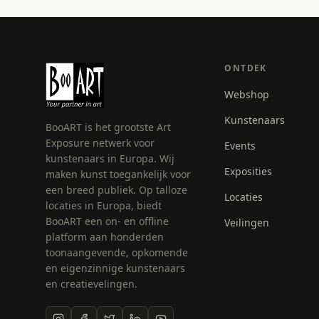
ONTDEK
Webshop
Kunstenaars
BooART is het grootste Art
Exposure netwerk voor
Events
kunstenaars in Europa. Wij
Exposities
maken kunst toegankelijk voor
een breed publiek. Op talloze
Locaties
locaties in Europa, biedt
BooART een on- en offline
Veilingen
platform aan honderden
toonaangevende, opkomende
en eigenzinnige kunstenaars
en creatievelingen.