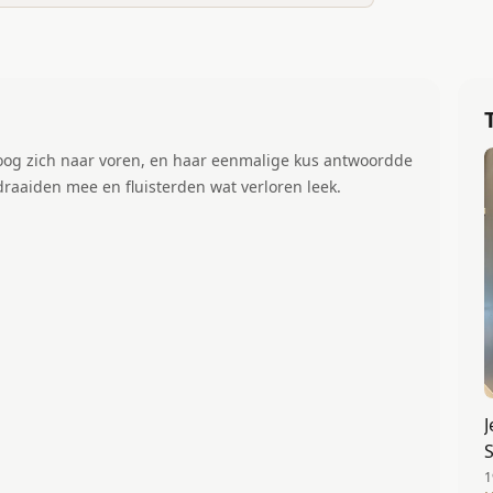
 boog zich naar voren, en haar eenmalige kus antwoordde
n draaiden mee en fluisterden wat verloren leek.
S
1