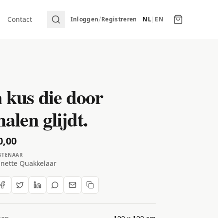
/
Contact
Inloggen
Registreren
NL
|
EN
 kus die door
alen glijdt.
0,00
STENAAR
nnette Quakkelaar