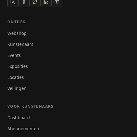
meestal uit verschillende lagen zodat er uiteindelijk
een interessant, origineel en spannend resultaat
ontstaat!
ONTDEK
Webshop
Kunstenaars
Events
Exposities
Locaties
Veilingen
VOOR KUNSTENAARS
Dashboard
Abonnementen