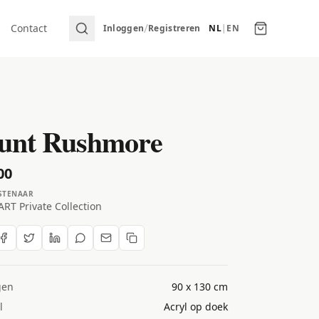
/
Contact
Inloggen
Registreren
NL
|
EN
unt Rushmore
00
STENAAR
RT Private Collection
gen
90 x 130 cm
l
Acryl op doek