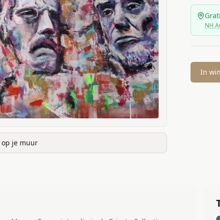
Grat
NH A
In wi
k op je muur