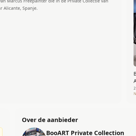
an Marcus Freepainter die in de Private Collectie van
 Alicante, Spanje.
2
N
Over de aanbieder
BooART Private Collection