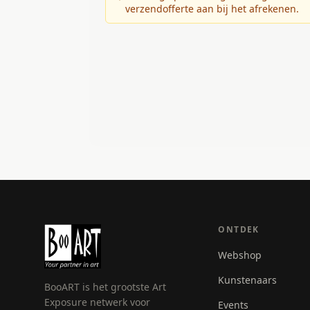
verzendofferte aan bij het afrekenen.
ONTDEK
Webshop
Kunstenaars
BooART is het grootste Art
Exposure netwerk voor
Events