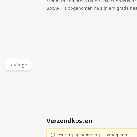
Mount Rushmore is uit de collectie werken v
BooART is opgenomen na zijn emigratie naar
Vorige
Verzendkosten
Levering op aanvraag — vraag een