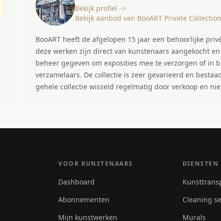
Bekijk profiel ->
Bekijk aanbod van BooART Private Collection
BooART heeft de afgelopen 15 jaar een behoorlijke pri
deze werken zijn direct van kunstenaars aangekocht en
beheer gegeven om exposities mee te verzorgen of in br
verzamelaars. De collectie is zeer gevarieerd en bestaad
gehele collectie wisseld regelmatig door verkoop en n
VOOR KUNSTENAARS
DIENSTEN
Dashboard
Kunsttrans
Abonnementen
Cleaning se
Mijn kunstwerken
Murals