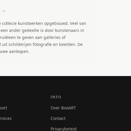
 ->
vé collecie kunstwerken opgebouwd. Veel van
 een ander gedeelte is door kunstenaars in
uikleen te geven aan galleries of
 uit schilderijen fotografie en beelden. De
ieuwe aankopen.
INFO
port
Over BooART
rvices
Contact
Privacybeleid