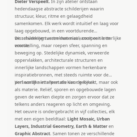
Dieter Verspeelt.
In zijn atelier ontstaan
hedendaagse abstracte schilderijen waarin
structuur, kleur, ritme en gelaagdheid
samenkomen. Elk werk wordt intuïtief en laag voor
laag opgebouwd, in een voortdurende
wisselwerking tussen materiaal, compositie en
De schilderijen vertrekken niet vanuit een letterlijke
emotie.
voorstelling, maar roepen sfeer, spanning en
beweging op. Stedelijke dynamiek, verweerde
oppervlakken, architecturale structuren en
innerlijke landschappen vormen herkenbare
inspiratiebronnen, met steeds ruimte voor de
persoonlijke interpretatie van de kijker.
Verf wordt niet alleen als kleur gebruikt, maar ook
als materie. Reliëf, sporen en opgebouwde lagen
geven de werken diepte en zorgen ervoor dat ze
telkens anders reageren op licht en omgeving.
Het oeuvre is ondergebracht in vijf collecties, elk
met een eigen beeldtaal:
Light Mosaic, Urban
Layers, Industrial Geometry, Earth & Matter
en
Graphic Abstract
. Samen tonen ze verschillende