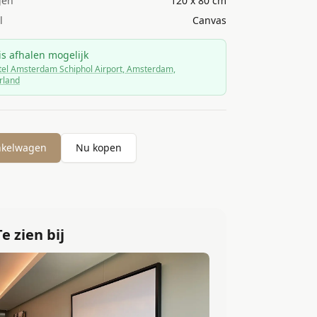
gen
120 x 80 cm
l
Canvas
is afhalen mogelijk
el Amsterdam Schiphol Airport, Amsterdam,
rland
nkelwagen
Nu kopen
Te zien bij