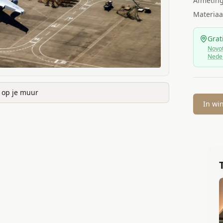
Afmetin
Materiaa
Grat
Novot
Nede
k op je muur
In wi