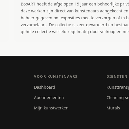
BooART heeft de afgelopen 15 jaar een behoorlijke pri
deze werken zijn direct van kunstenaars aangekocht en
beheer gegeven om exposities mee te verzorgen of in br
verzamelaars. De collectie is zeer gevarieerd en bestaad
gehele collectie wisseld regelmatig door verkoop en n
VOOR KUNSTENAARS
DIENSTEN
Dashboard
Kunsttrans
Abonnementen
Cleaning se
Mijn kunstwerken
Murals