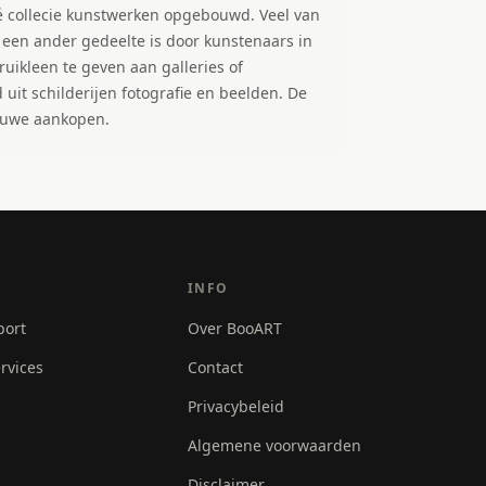
vé collecie kunstwerken opgebouwd. Veel van
 een ander gedeelte is door kunstenaars in
uikleen te geven aan galleries of
 uit schilderijen fotografie en beelden. De
ieuwe aankopen.
INFO
port
Over BooART
rvices
Contact
Privacybeleid
Algemene voorwaarden
Disclaimer