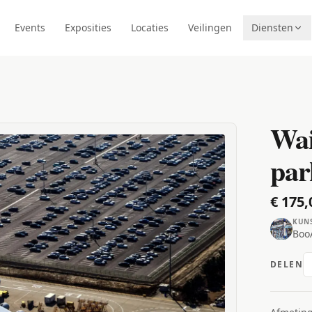
Events
Exposities
Locaties
Veilingen
Diensten
Wai
par
€ 175,
KUN
BooA
DELEN