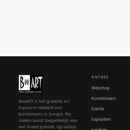
ONTDEK
Webshop
Kunstenaars
BooART is het grootste Art
Exposure netwerk voor
Events
kunstenaars in Europa. Wij
Exposities
maken kunst toegankelijk voor
een breed publiek. Op talloze
Locaties