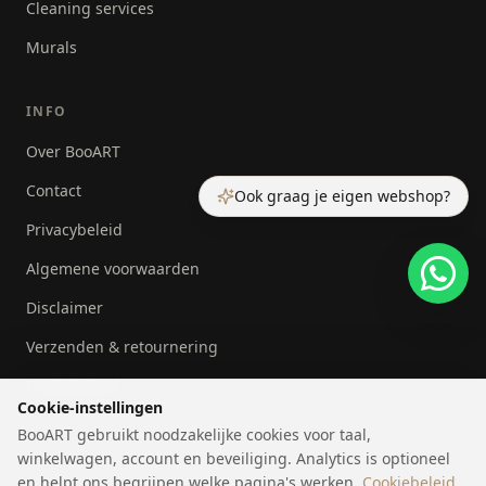
Cleaning services
Murals
INFO
Over BooART
Contact
Ook graag je eigen webshop?
Privacybeleid
Algemene voorwaarden
Disclaimer
Verzenden & retournering
Cookiebeleid
Cookie-instellingen
BooART gebruikt noodzakelijke cookies voor taal,
winkelwagen, account en beveiliging. Analytics is optioneel
en helpt ons begrijpen welke pagina's werken.
Cookiebeleid