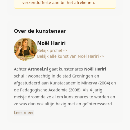
verzendofferte aan bij het afrekenen.
Over de kunstenaar
Noël Hariri
Bekijk profiel ->
Bekijk alle kunst van Noël Hariri ->
Achter
Artnoel.nl
gaat kunstenares
Noël Hariri
schuil: woonachtig in de stad Groningen en
afgestudeerd aan Kunstacademie Minerva (2004) en
de Pedagogische Academie (2008). Als 4-jarig
meisje droomde ze al om kunstenares te worden en
ze was dan ook altijd bezig met en geïnteresseerd
in alles wat met kunst te maken heeft. Ze heeft
Lees meer
altijd haar hart gevolgd en is daarom na de
kunstacademie in 2004 haar kunstbedrijfje