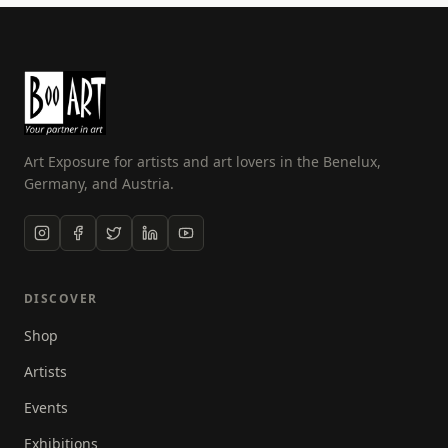
Artnoel.nl gestart. Door de jaren heen heeft ze zich
ontwikkeld tot die authentieke persoon die ze nu is.
De schilderijen zijn humoristisch, kleurrijk vrolijk en
zitten vol fantasie! Als je goed kijkt zit er in elk werk
wel een ‘foutje’: verhouding loze stadsgezichten,
composities die niet kloppen etc… Door te spelen
met gevonden spullen, oude kranten en
Art Exposure for artists and art lovers in the Benelux,
verschillende materialen ontstaan de meest
Germany, and Austria.
wonderlijke ontwerpen! Voor elk schilderij of elke
illustratie combineert Noël materialen zoals wasco,
potlood, Oost-Indische Inkt, ecoline, krijt, acrylverf,
kranten, stempels, lak, spuitlak, aquarelverf, papier,
koffie en stof. Het mixed media ontwerp bestaat
DISCOVER
meestal uit verschillende lagen zodat er uiteindelijk
Shop
een interessant, origineel en spannend resultaat
ontstaat!
Artists
Events
Exhibitions