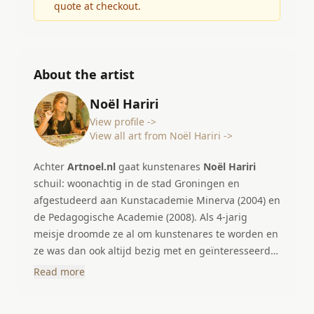
quote at checkout.
About the artist
Noël Hariri
View profile ->
View all art from Noël Hariri ->
Achter
Artnoel.nl
gaat kunstenares
Noël Hariri
schuil: woonachtig in de stad Groningen en
afgestudeerd aan Kunstacademie Minerva (2004) en
de Pedagogische Academie (2008). Als 4-jarig
meisje droomde ze al om kunstenares te worden en
ze was dan ook altijd bezig met en geïnteresseerd
in alles wat met kunst te maken heeft. Ze heeft
Read more
altijd haar hart gevolgd en is daarom na de
kunstacademie in 2004 haar kunstbedrijfje