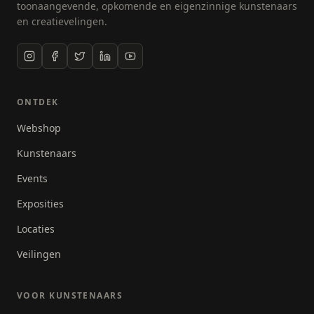
bevrijdende van schilderen. Even helemaal weg van
toonaangevende, opkomende en eigenzinnige kunstenaars
alledag. Kijken en doen, wat doet de verf, welke
en creatievelingen.
interacties tussen materialen zijn er en de cruciale
vraag, wanneer stop je. van een ding ben ik
overtuigd en dat is dat iedereen het in zich heeft."
ONTDEK
Webshop
Kunstenaars
Events
Exposities
Locaties
Veilingen
VOOR KUNSTENAARS