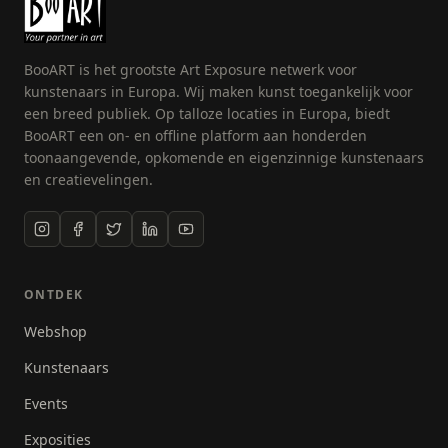
brengen aan mijn gevoel. De kijker meenemen en
laten delen in mijn gevoelswereld. Dat komt ook
terug in de citaten van de verschillende mensen.
BooART is het grootste Art Exposure netwerk voor
Dat niet alleen. Ik vind het erg leuk om mensen
kunstenaars in Europa. Wij maken kunst toegankelijk voor
tijdens de workshops schilderen op doek, of met de
een breed publiek. Op talloze locaties in Europa, biedt
knipkaart kennis te laten maken met het
BooART een on- en offline platform aan honderden
bevrijdende van schilderen. Even helemaal weg van
toonaangevende, opkomende en eigenzinnige kunstenaars
alledag. Kijken en doen, wat doet de verf, welke
en creatievelingen.
interacties tussen materialen zijn er en de cruciale
vraag, wanneer stop je. van een ding ben ik
overtuigd en dat is dat iedereen het in zich heeft."
ONTDEK
Webshop
Kunstenaars
Events
Exposities