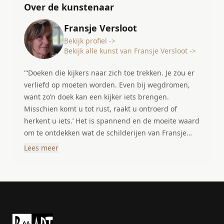
Over de kunstenaar
Fransje Versloot
Bekijk profiel ->
Bekijk alle kunst van Fransje Versloot ->
"‘Doeken die kijkers naar zich toe trekken. Je zou er
verliefd op moeten worden. Even bij wegdromen,
want zo’n doek kan een kijker iets brengen.
Misschien komt u tot rust, raakt u ontroerd of
herkent u iets.’ Het is spannend en de moeite waard
om te ontdekken wat de schilderijen van Fransje
met u doen of u te vertellen hebben." "Het
Lees meer
schilderen zit in mijn bloed. Niet dat ik al sinds mijn
jeugd schilder, nee een jaar of 15 geleden ben ik
begonnen met schilderen op de Vrije Akademie in
Den Haag. Leuk op een zaterdagochtend aan de
slag. Ik heb in de loop der jaren gemerkt dat
intuitief schilderen het beste bij mij past. Uiting