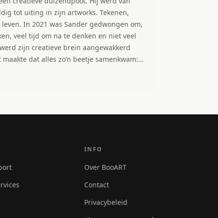
atieve duizendpoot. Hij werd van
dig tot uiting in zijn artworks. Tekenen,
dwongen om,
rken, veel tijd om na te denken en niet veel
werd zijn creatieve brein aangewakkerd
t maakte dat alles zo’n beetje samenkwam:
emotie vormden één geheel. Dit was weer
ieuwe uitdaging. Sander merkte dat hij hier
lij van werden. Alles vol kleur en met een
INFO
port
Over BooART
rvices
Contact
Privacybeleid