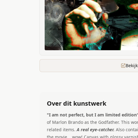
Bekij
Over dit kunstwerk
"
I am not perfect, but I am limited edition
of Marlon Brando as the Godfather. This work 
related items.
A real eye-catcher.
Also conta
the movie... wow! Canvas with glossy varnis