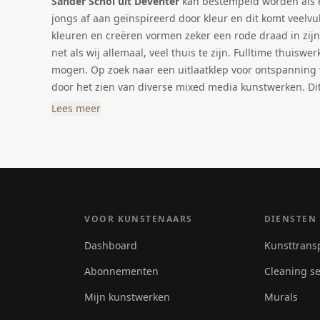
Sander Schol uit Deventer
kan bestempeld worden als een cre
jongs af aan geïnspireerd door kleur en dit komt veelvul
kleuren en creëren vormen zeker een rode draad in zijn leven. In 2021 was Sander ge
net als wij allemaal, veel thuis te zijn. Fulltime thuiswe
mogen. Op zoek naar een uitlaatklep voor ontspanning 
door het zien van diverse mixed media kunstwerken. Di
Kleur, moderne technieken, gevoel voor compositie en 
Lees meer
een nieuwe techniek die ontrafeld moest worden, een n
blij van werd en hij creëerde werken waar ook anderen b
diversiteit aan thema’s.
VOOR KUNSTENAARS
DIENSTEN
Dashboard
Kunsttrans
Abonnementen
Cleaning se
Mijn kunstwerken
Murals