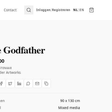
/
Contact
Inloggen
Registreren
NL
|
EN
 Godfather
00
STENAAR
der Artworks
gen
90 x 130 cm
l
Mixed media