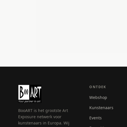
ONTDEK
Webshop
Kunstenaars
BooART is het grootste Art
Exposure netwerk voor
Events
kunstenaars in Europa. Wij