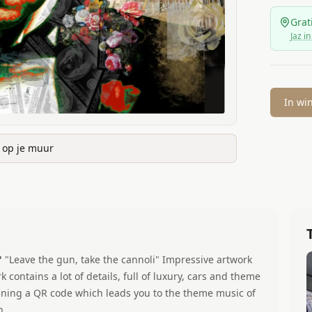
Grat
Jaz in
In wi
k op je muur
"
"Leave the gun, take the cannoli" Impressive artwork
contains a lot of details, full of luxury, cars and theme
ining a QR code which leads you to the theme music of
h