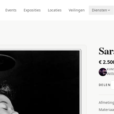
Events
Exposities
Locaties
Veilingen
Diensten
Sar
€ 2.50
KUN
Will
DELEN
Afmetin
Materiaa