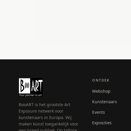
ONTDEK
Webshop
Kunstenaars
BooART is het grootste Art
Exposure netwerk voor
Events
kunstenaars in Europa. Wij
Exposities
maken kunst toegankelijk voor
een breed publiek. Op talloze