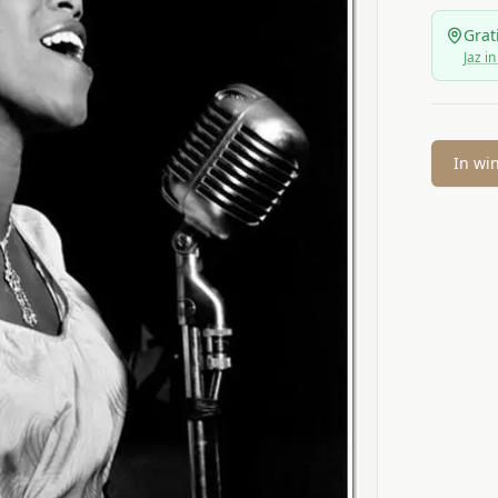
Grat
Jaz in
In wi