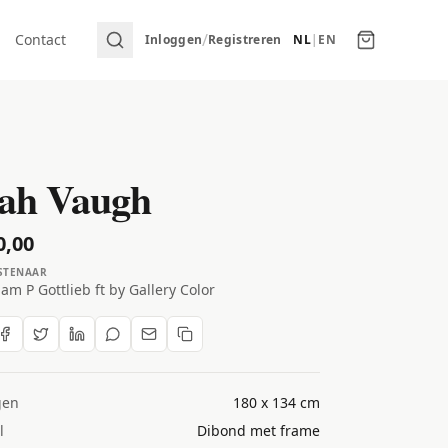
/
Contact
Inloggen
Registreren
NL
|
EN
ah Vaugh
0,00
STENAAR
iam P Gottlieb ft by Gallery Color
gen
180 x 134 cm
l
Dibond met frame